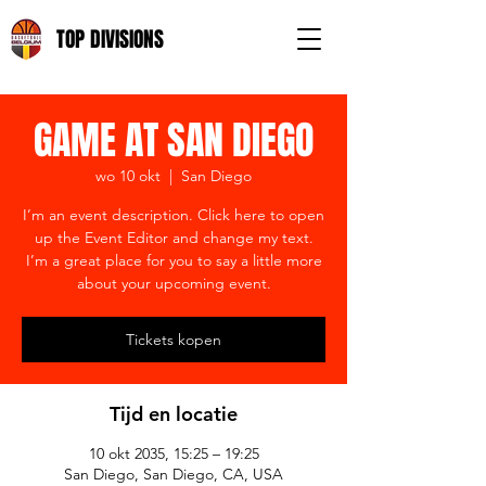
TOP DIVISIONS
GAME AT SAN DIEGO
wo 10 okt
  |  
San Diego
I’m an event description. Click here to open
up the Event Editor and change my text.
I’m a great place for you to say a little more
about your upcoming event.
Tickets kopen
Tijd en locatie
10 okt 2035, 15:25 – 19:25
San Diego, San Diego, CA, USA