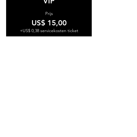
VIP
Prijs
US$ 15,00
+US$ 0,38 servicekosten ticket
Aantal
Totaal
US$ 0,00
Betalen
Deel dit evenement